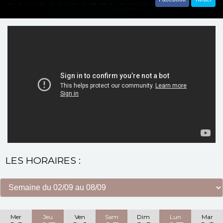
LES HORAIRES :
Mer
Jeu
Ven
Sam
Dim
Lun
Mar