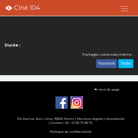
Ciné 104
Durée :
Partagez vos envies cinéma :
Facebook
Twitter
Haut de page
104 Avenue Jean Lolive, 93500 Pantin |
Mentions légales
|
Accessibilité
|
Contact
| Tel : 01 83 74 58 70
Politique de confidentialité