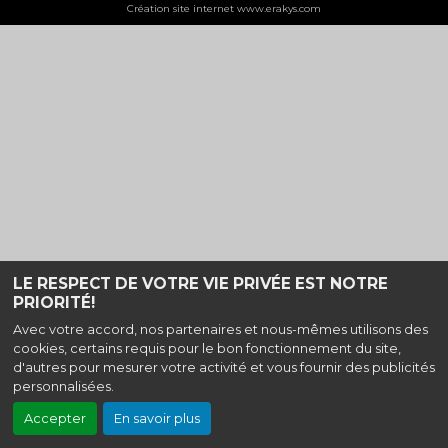
Création site internet www.erakys.com
LE RESPECT DE VOTRE VIE PRIVÉE EST NOTRE
PRIORITÉ!
Avec votre accord, nos partenaires et nous-mêmes utilisons des
cookies, certains requis pour le bon fonctionnement du site,
d'autres pour mesurer votre activité et vous fournir des publicités
personnalisées.
Accepter
En savoir plus