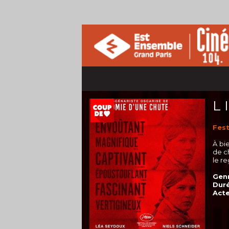
L
Fest
À bi
de c
le re
Genr
Duré
Acte