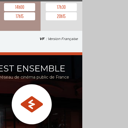
14h00
17h30
17h15
20h15
VF
: Version Française
EST ENSEMBLE
réseau de cinéma public de France