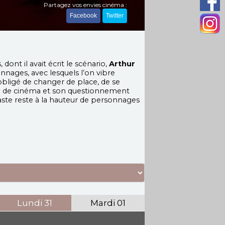
Partagez vos envies cinéma :
Facebook
Twitter
nt il avait écrit le scénario,
Arthur
nnages, avec lesquels l’on vibre
obligé de changer de place, de se
ion de cinéma et son questionnement
néaste reste à la hauteur de personnages
Lundi
31
Mardi
01