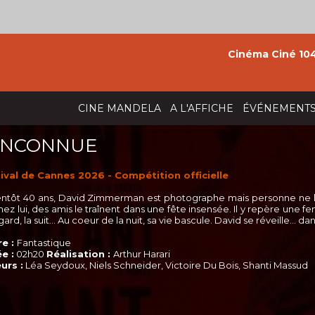
Cinéma Ciné 104
CINE MANDELA
A L'AFFICHE
ÉVÉNEMENT
 INCONNUE
ival de Cannes 2026 - Compétition officielle
entôt 40 ans, David Zimmerman est photographe mais personne ne le s
hez lui, des amis le traînent dans une fête insensée. Il y repère une 
gard, la suit… Au coeur de la nuit, sa vie bascule. David se réveille… da
e :
Fantastique
e :
02h20
Réalisation :
Arthur Harari
urs :
Léa Seydoux, Niels Schneider, Victoire Du Bois, Shanti Massud