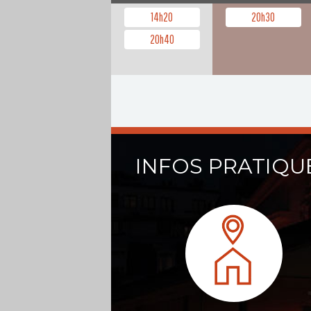
14h20
20h30
20h40
INFOS PRATIQU