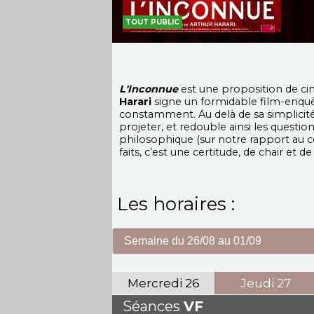
TOUT PUBLIC
L'Inconnue
est une proposition de ciné
Harari
signe un formidable film-enquêt
constamment. Au delà de sa simplicité
projeter, et redouble ainsi les quest
philosophique (sur notre rapport au cor
faits, c’est une certitude, de chair et 
Les horaires :
Mercredi
26
Jeudi
27
Séances
VF