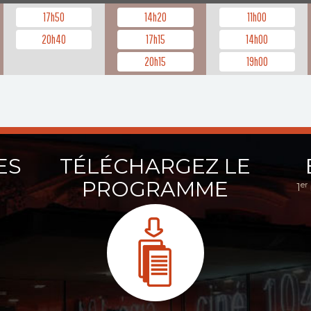
17h50
14h20
11h00
20h40
17h15
14h00
20h15
19h00
ES
TÉLÉCHARGEZ LE
PROGRAMME
er
1