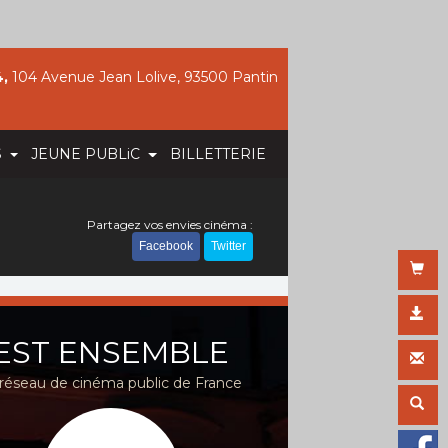
,
104 Avenue Jean Lolive, 93500 Pantin
S
JEUNE PUBLiC
BILLETTERIE
Partagez vos envies cinéma :
Facebook
Twitter
EST ENSEMBLE
réseau de cinéma public de France