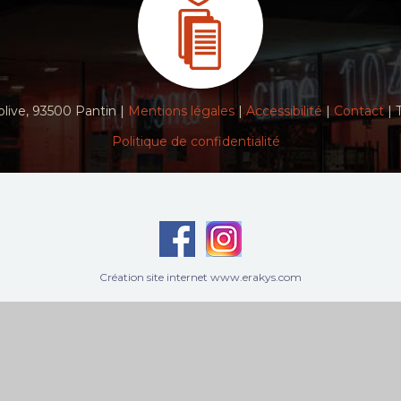
live, 93500 Pantin |
Mentions légales
|
Accessibilité
|
Contact
| 
Politique de confidentialité
Création site internet www.erakys.com