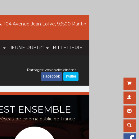
,
104 Avenue Jean Lolive, 93500 Pantin
S
JEUNE PUBLiC
BILLETTERIE
Partagez vos envies cinéma :
Facebook
Twitter
EST ENSEMBLE
réseau de cinéma public de France