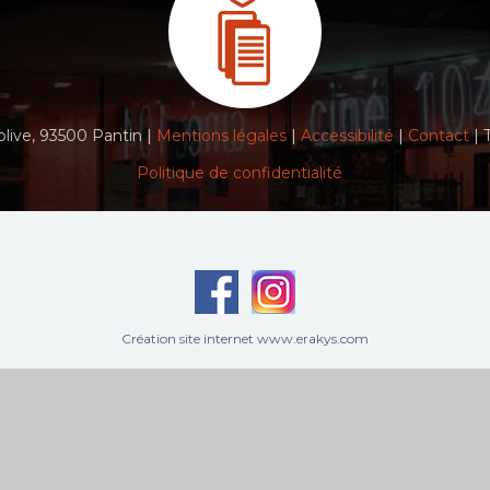
live, 93500 Pantin |
Mentions légales
|
Accessibilité
|
Contact
| 
Politique de confidentialité
Création site internet www.erakys.com