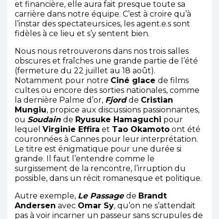
et financière, elle aura fait presque toute sa
carrière dans notre équipe. C’est à croire qu’à
l’instar des spectateurs.ices, les agent.e.s sont
fidèles à ce lieu et s’y sentent bien.
Nous nous retrouverons dans nos trois salles
obscures et fraîches une grande partie de l’été
(fermeture du 22 juillet au 18 août).
Notamment pour notre
Ciné glace
de films
cultes ou encore des sorties nationales, comme
la dernière Palme d’or,
Fjord
de
Cristian
Mungiu
, propice aux discussions passionnantes,
ou
Soudain
de
Ryusuke Hamaguchi
pour
lequel
Virginie Effira
et
Tao Okamoto
ont été
couronnées à Cannes pour leur interprétation.
Le titre est énigmatique pour une durée si
grande. Il faut l’entendre comme le
surgissement de la rencontre, l’irruption du
possible, dans un récit romanesque et politique.
Autre exemple,
Le Passage
de
Brandt
Andersen
avec
Omar Sy
, qu’on ne s’attendait
pas à voir incarner un passeur sans scrupules de