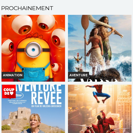
PROCHAINEMENT
ANIMATION
AVENTURE
DES MINIONS ET DES
VAIANA LA LEGENDE DU BOUT
MONSTRES
DU MONDE...
Horaires et Infos
Horaires et Infos
Bande-annonce
Bande-annonce
Réservation
Réservation