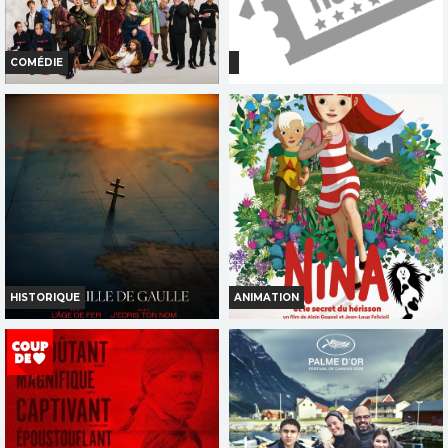
TOUT PUBLIC
TOUT PUBLIC
FR
VOST
VF
COMÉDIE
DE LA COMEDIE FRANCAISE
LES ENFANTS LOUPS
Horaires et Infos
Horaires et Infos
Bande-annonce
Bande-annonce
Réservation
Réservation
TOUT PUBLIC
TOUT PUBLIC
VF
VF
HISTORIQUE
ANIMATION
LA BATAILLE DE GAULLE J
NINA ET LE SECRET DU
ECRIS TON...
HERISSON
Horaires et Infos
Horaires et Infos
Bande-annonce
Bande-annonce