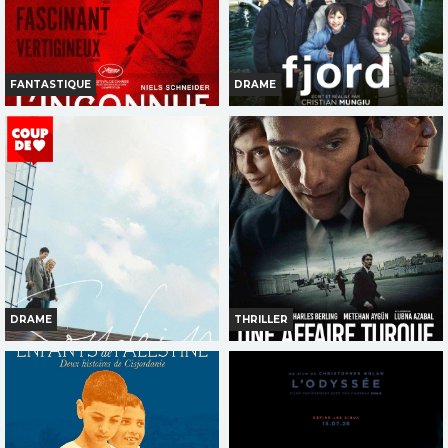
Réservation
Réservation
TOUT PUBLIC
TOUT PUBLIC
FANTASTIQUE
DRAME
VF
VF
L INCONNUE
FJORD
Horaires et Infos
Horaires et Infos
Bande-annonce
Bande-annonce
Réservation
Réservation
TOUT PUBLIC
TOUT PUBLIC
VF
FR
VOST
DRAME
THRILLER
SOUDAIN
UNE AFFAIRE TURQUE
Horaires et Infos
Horaires et Infos
Bande-annonce
Bande-annonce