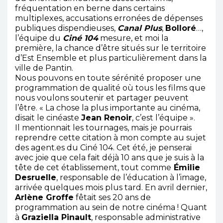
fréquentation en berne dans certains
multiplexes, accusations erronées de dépenses
publiques dispendieuses,
Canal Plus
,
Bolloré
…,
l’équipe du
Ciné 104
mesure, et moi la
première, la chance d’être situés sur le territoire
d’Est Ensemble et plus particulièrement dans la
ville de Pantin.
Nous pouvons en toute sérénité proposer une
programmation de qualité où tous les films que
nous voulons soutenir et partager peuvent
l’être. « La chose la plus importante au cinéma,
disait le cinéaste
Jean Renoir
, c’est l’équipe ».
Il mentionnait les tournages, mais je pourrais
reprendre cette citation à mon compte au sujet
des agent.es du Ciné 104. Cet été, je penserai
avec joie que cela fait déjà 10 ans que je suis à la
tête de cet établissement, tout comme
Émilie
Desruelle
, responsable de l’éducation à l’image,
arrivée quelques mois plus tard. En avril dernier,
Arlène Groffe
fêtait ses 20 ans de
programmation au sein de notre cinéma ! Quant
à
Graziella Pinault
, responsable administrative