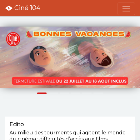
Ciné 104
DÉCOUVREZ NOTRE PROGRAMME DE L'ÉTÉ
Précédent
S
Edito
Au milieu des tourments qui agitent le monde
du cinéma : difficultés d’accès aux films,