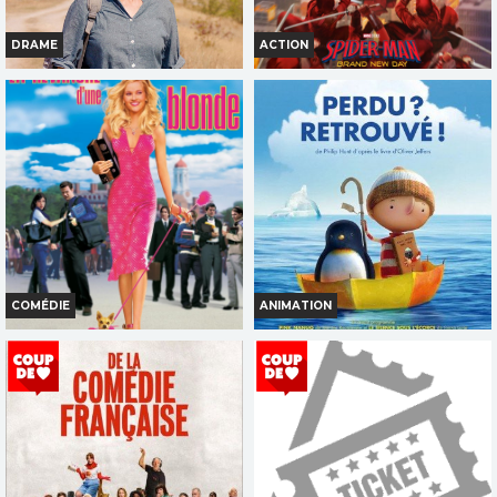
TOUT PUBLIC
TOUT PUBLIC
DRAME
ACTION
VF
VF
L AVENTURE REVEE
SPIDER MAN BRAND NEW DAY
Horaires et Infos
Horaires et Infos
Bande-annonce
Bande-annonce
Réservation
Réservation
TOUT PUBLIC
TOUT PUBLIC
FR
VOST
VF
FR
VOST
COMÉDIE
ANIMATION
LA REVANCHE D UNE BLONDE
PERDU RETROUVE
Horaires et Infos
Horaires et Infos
Bande-annonce
Bande-annonce
Réservation
Réservation