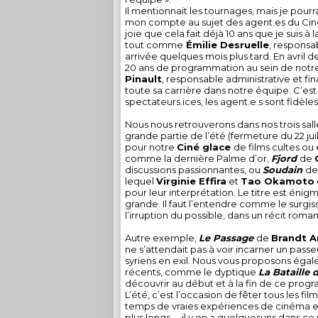
Il mentionnait les tournages, mais je pourr
mon compte au sujet des agent.es du Ciné
joie que cela fait déjà 10 ans que je suis à
tout comme
Émilie Desruelle
, responsa
arrivée quelques mois plus tard. En avril d
20 ans de programmation au sein de notr
Pinault
, responsable administrative et fin
toute sa carrière dans notre équipe. C’est à
spectateurs.ices, les agent.e.s sont fidèles
Nous nous retrouverons dans nos trois sall
grande partie de l’été (fermeture du 22 ju
pour notre
Ciné glace
de films cultes ou
comme la dernière Palme d’or,
Fjord
de
discussions passionnantes, ou
Soudain
d
lequel
Virginie Effira
et
Tao Okamoto
pour leur interprétation. Le titre est éni
grande. Il faut l’entendre comme le surgi
l’irruption du possible, dans un récit rom
Autre exemple,
Le Passage
de
Brandt 
ne s’attendait pas à voir incarner un pass
syriens en exil. Nous vous proposons éga
récents, comme le dyptique
La Bataille 
découvrir au début et à la fin de ce pro
L’été, c’est l’occasion de fêter tous les f
temps de vraies expériences de cinéma e
plus longs – il y en a quelquesuns dans 