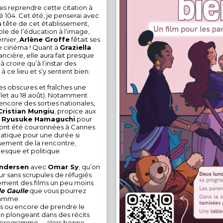
ais reprendre cette citation à
 104. Cet été, je penserai avec
 la tête de cet établissement,
ble de l’éducation à l’image,
ernier,
Arlène Groffe
fêtait ses
e cinéma ! Quant à
Graziella
ancière, elle aura fait presque
 croire qu’à l’instar des
 à ce lieu et s’y sentent bien.
es obscures et fraîches une
illet au 18 août). Notamment
 encore des sorties nationales,
Cristian Mungiu
, propice aux
e
Ryusuke Hamaguchi
pour
ont été couronnées à Cannes
gmatique pour une durée si
ssement de la rencontre,
anesque et politique.
Andersen
avec
Omar Sy
, qu’on
eur sans scrupules de réfugiés
lement des films un peu moins
de Gaulle
que vous pourrez
gramme.
ilms ou encore de prendre le
n plongeant dans des récits
ce programme – alors bonne