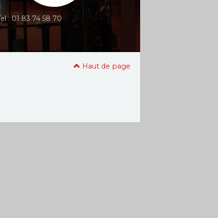
libres de la télévision et de...
ation :
Emin Alper
Tel : 01 83 74 58 70
Réalisation :
Matéo
 votre cinéma
:
Larroque,...
2026
 de sortie :
2026
Dans votre cinéma
:
19/09/2026
Date de sortie :
02/09/2026
Haut de page